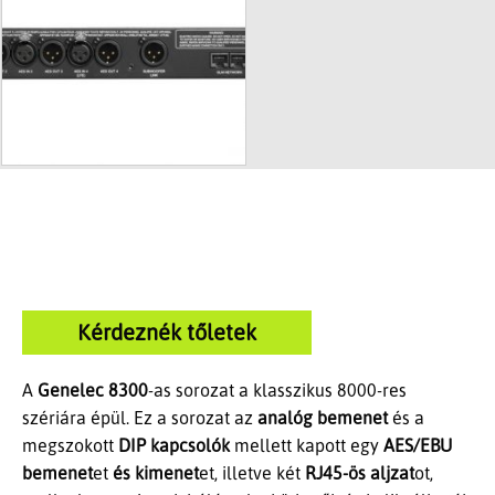
Kérdeznék tőletek
A
Genelec 8300
-as sorozat a klasszikus 8000-res
szériára épül. Ez a sorozat az
analóg bemenet
és a
megszokott
DIP kapcsolók
mellett kapott egy
AES/EBU
bemenet
et
és kimenet
et, illetve két
RJ45-ös aljzat
ot,