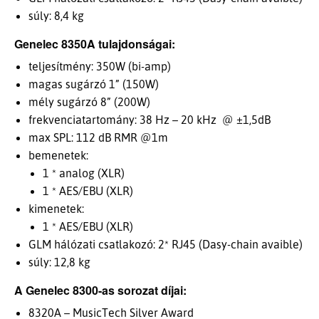
súly: 8,4 kg
Genelec 8350A tulajdonságai:
teljesítmény: 350W (bi-amp)
magas sugárzó 1” (150W)
mély sugárzó 8” (200W)
frekvenciatartomány: 38 Hz – 20 kHz @ ±1,5dB
max SPL: 112 dB RMR @1m
bemenetek:
1 * analog (XLR)
1 * AES/EBU (XLR)
kimenetek:
1 * AES/EBU (XLR)
GLM hálózati csatlakozó: 2* RJ45 (Dasy-chain avaible)
súly: 12,8 kg
A Genelec 8300-as sorozat díjai:
8320A – MusicTech Silver Award