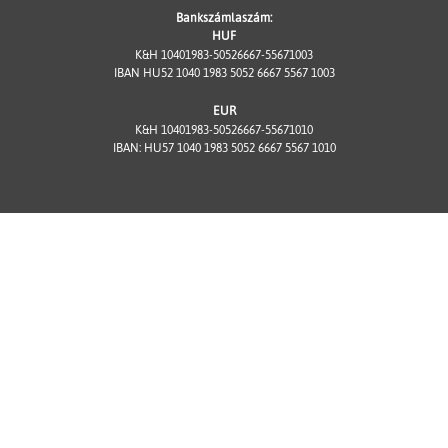
Bankszámlaszám:
HUF
K&H 10401983-50526667-55671003
IBAN HU52 1040 1983 5052 6667 5567 1003
EUR
K&H 10401983-50526667-55671010
IBAN: HU57 1040 1983 5052 6667 5567 1010