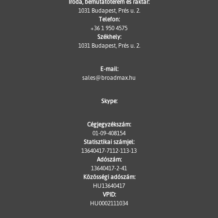
Iroda, bemutatóterem és raktár:
1031 Budapest, Prés u. 2.
Telefon:
+36 1 950 4575
Székhely:
1031 Budapest, Prés u. 2.
E-mail:
sales@broadmax.hu
Skype:
Cégjegyzékszám:
01-09-408154
Statisztikai számjel:
13640417-7112-113-13
Adószám:
13640417-2-41
Közösségi adószám:
HU13640417
VPID:
HU0002111034