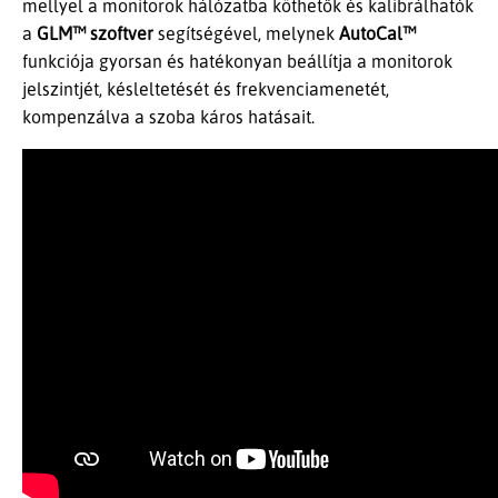
mellyel a monitorok hálózatba köthetők és kalibrálhatók
a
GLM™
szoftver
segítségével, melynek
AutoCal™
funkciója gyorsan és hatékonyan beállítja a monitorok
jelszintjét, késleltetését és frekvenciamenetét,
kompenzálva a szoba káros hatásait.