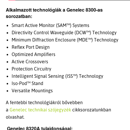
Alkalmazott technológiák a Genelec 8300-as
sorozatban:
Smart Active Monitor (SAM™) Systems
Directivity Control Waveguide (DCW™) Technology
Minimum Diffraction Enclosure (MDE™) Technology
Reflex Port Design
Optimized Amplifiers
Active Crossovers
Protection Circuitry
Intelligent Signal Sensing (ISS™) Technology
Iso-Pod™ Stand
Versatile Mountings
A fentebbi technológiákról bővebben
a
Genelec technikai szójegyzék
cikksorozatunkban
olvashat.
Genelec 8320A tulajdonságai: