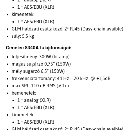
1 * AES/EBU (XLR)
kimenetek:
1 * AES/EBU (XLR)
GLM hálózati csatlakozó: 2* RJ45 (Dasy-chain avaible)
súly: 5,5 kg
Genelec 8340A tulajdonságai:
teljesítmény: 300W (bi-amp)
magas sugárzó 0,75” (150W)
mély sugárzó 6,5” (150W)
frekvenciatartomány: 44 Hz – 20 kHz @ ±1,5dB
max SPL: 110 dB RMS @ 1m
bemenetek:
1 * analog (XLR)
1 * AES/EBU (XLR)
kimenetek:
1 * AES/EBU (XLR)
GLM hálózati csatlakozó: 2* RJ45 (Dasy-chain avaible)