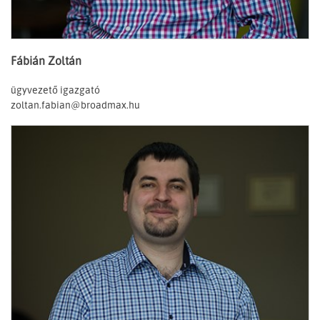
Fábián Zoltán
ügyvezető igazgató
zoltan.fabian@broadmax.hu