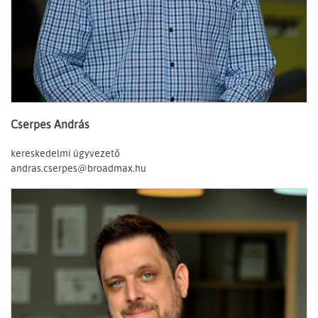
Cserpes András
kereskedelmi ügyvezető
andras.cserpes@broadmax.hu