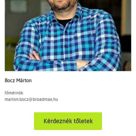
Bocz Márton
főmérnök
marton.bocz@broadmax.hu
Kérdeznék tőletek