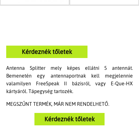
Kérdeznék tőletek
Antenna Splitter mely képes ellátni 5 antennát.
Bemenetén egy antennaportnak kell megjelennie
valamilyen FreeSpeak II bázisról, vagy E-Que-HX
kártyáról. Tápegység tartozék.
MEGSZŰNT TERMÉK, MÁR NEM RENDELHETŐ.
Kérdeznék tőletek