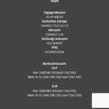
Skype:
Cégjegyzékszám:
01-09-408154
Statisztikai számjel:
13640417-7112-113-13
Adószám:
13640417-2-41
Közösségi adószám:
HU13640417
VPID:
HU0002111034
Bankszámlaszám:
HUF
K&H 10401983-50526667-55671003
IBAN HU52 1040 1983 5052 6667 5567 1003
EUR
K&H 10401983-50526667-55671010
IBAN: HU57 1040 1983 5052 6667 5567 1010