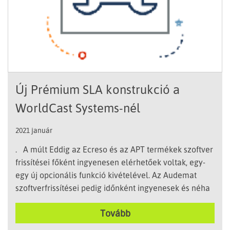
Új Prémium SLA konstrukció a
WorldCast Systems-nél
2021 január
. A múlt Eddig az Ecreso és az APT termékek szoftver
frissítései főként ingyenesen elérhetőek voltak, egy-
egy új opcionális funkció kivételével. Az Audemat
szoftverfrissítései pedig időnként ingyenesek és néha
fizetősek voltak a szoftvercsomag tartalmától
Tovább
függően. Ez most azonnali hatállyal megváltozik! A
jövő Az Általános szoftverfrissítések mostantól csak