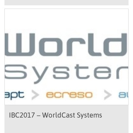
Premium SLA-val lesznek elérhetők, azonban a
karbantartási […]
IBC2017 – WorldCast Systems