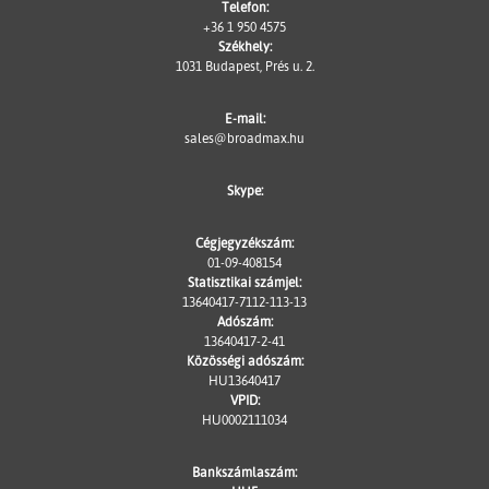
Telefon:
+36 1 950 4575
Székhely:
1031 Budapest, Prés u. 2.
E-mail:
sales@broadmax.hu
Skype:
Cégjegyzékszám:
01-09-408154
Statisztikai számjel:
13640417-7112-113-13
Adószám:
13640417-2-41
Közösségi adószám:
HU13640417
VPID:
HU0002111034
Bankszámlaszám: