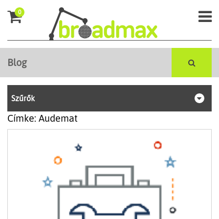
0
Blog
Szűrők
Címke: Audemat