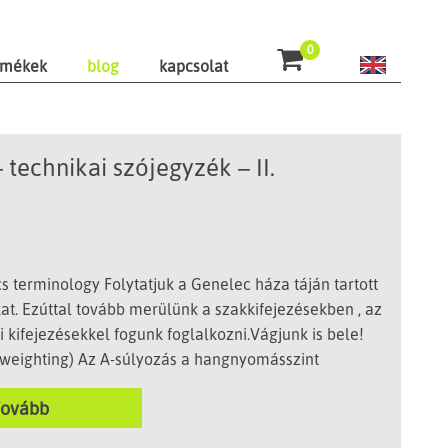
0
rmékek
blog
kapcsolat
 technikai szójegyzék – II.
s terminology Folytatjuk a Genelec háza táján tartott
at. Ezúttal tovább merülünk a szakkifejezésekben , az
ai kifejezésekkel fogunk foglalkozni.Vágjunk is bele!
-weighting) Az A-súlyozás a hangnyomásszint
csolódik. Súlyozást azért használunk, mert az emberi
Tovább
 bizonyos frekvenciákon (500 Hz és 8 kHz között)
mint másokon (nagyon alacsony […]