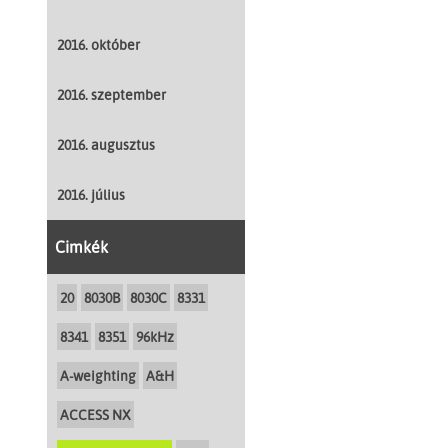
2016. október
2016. szeptember
2016. augusztus
2016. július
Cimkék
20
8030B
8030C
8331
8341
8351
96kHz
A-weighting
A&H
ACCESS NX