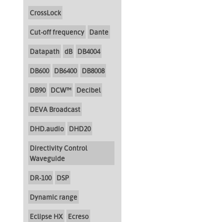
CrossLock
Cut-off frequency
Dante
Datapath
dB
DB4004
DB600
DB6400
DB8008
DB90
DCW™
Decibel
DEVA Broadcast
DHD.audio
DHD20
Directivity Control
Waveguide
DR-100
DSP
Dynamic range
Eclipse HX
Ecreso