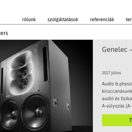
rólunk
szolgáltatások
referenciák
te
vers
Genelec –
2017 július
Audio & physic
kiruccanásunk
audió és fizik
A-súlyozás (A
méréséhez kap
hallórendszer
érzékenyebb, 