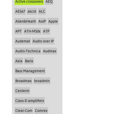
Active crossovers
AEQ
AES67
akció
ALC
Allen&Heath
AoIP
Apple
APT
ATH-M50x
ATP
Audemat
Audio over IP
Audio-Technica
Audmax
Axia
Barix
Bass Management
Broadmax
broadmin
Centerm
Class-D amplifiers
Clear-Com
Comrex