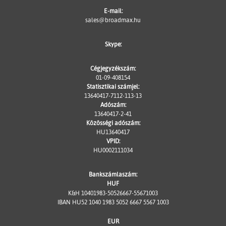
E-mail:
sales@broadmax.hu
Skype:
Cégjegyzékszám:
01-09-408154
Statisztikai számjel:
13640417-7112-113-13
Adószám:
13640417-2-41
Közösségi adószám:
HU13640417
VPID:
HU0002111034
Bankszámlaszám:
HUF
K&H 10401983-50526667-55671003
IBAN HU52 1040 1983 5052 6667 5567 1003
EUR