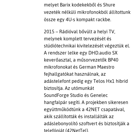
melyet Barix kodekekből és Shure
vezeték nélküli mikrofonokból állítottunk
össze egy 4U-s kompakt rackbe.
2015 – Rádióval bővült a helyi TV,
melynek komplett tervezését és
stúdiótechnikai kivitelezését végeztük el.
A rendszer lelke egy DHD.audio SX
keverőasztal, a műsorvezetők BP40
mikrofonokat és German Maestro
fejhallgatókat használnak, az
adástelefont pedig egy Telos Hx1 hibrid
biztosítja. Az utómunkát
SoundForge Studio és Genelec
hangfalpár segíti. A projekben sikeresen
együttműködtünk a 42NET csapatával,
akik szállították és installálták az
adáslebonyolító szoftvert és biztosítják a
telefóniát (42NetTel).